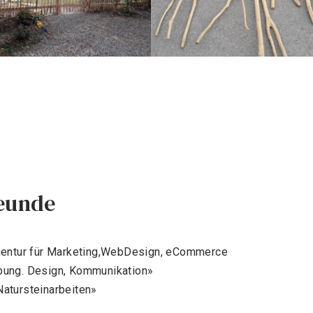
reunde
gentur für Marketing,WebDesign, eCommerce
bung. Design, Kommunikation»
atursteinarbeiten»