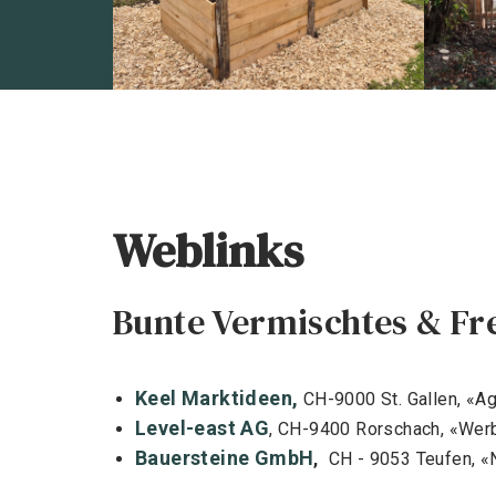
Weblinks
Bunte Vermischtes & F
Keel Marktideen,
CH-9000 St. Gallen, «A
Level-east AG
, CH-9400 Rorschach, «Wer
Bauersteine GmbH
,
CH - 9053 Teufen, «N